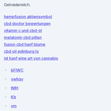
Getreidemilch.
hempfusion aktiensymbol
cbd doctor bewertungen
vitamin c und cbd-öl
melatonin cbd pillen
fusion cbd hanf blume
cbd oil edinburg tx
ist hanf eine art von cannabis
bFlWC
vwhqv
tMH
Kb
xm