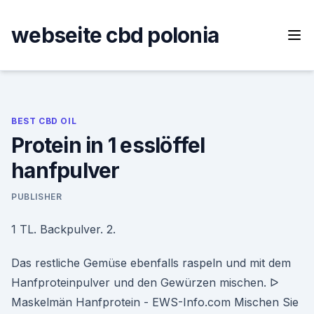
Skip
to
webseite cbd polonia
content
BEST CBD OIL
Protein in 1 esslöffel
hanfpulver
PUBLISHER
1 TL. Backpulver. 2.
Das restliche Gemüse ebenfalls raspeln und mit dem
Hanfproteinpulver und den Gewürzen mischen. ᐅ
Maskelmän Hanfprotein - EWS-Info.com Mischen Sie