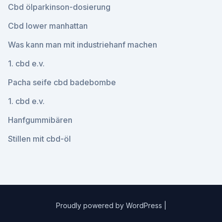
Cbd ölparkinson-dosierung
Cbd lower manhattan
Was kann man mit industriehanf machen
1. cbd e.v.
Pacha seife cbd badebombe
1. cbd e.v.
Hanfgummibären
Stillen mit cbd-öl
Proudly powered by WordPress
|