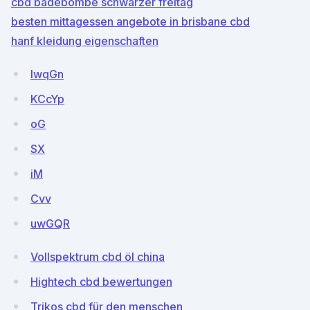
cbd badebombe schwarzer freitag
besten mittagessen angebote in brisbane cbd
hanf kleidung eigenschaften
IwqGn
KCcYp
oG
SX
iM
Cvv
uwGQR
Vollspektrum cbd öl china
Hightech cbd bewertungen
Trikos cbd für den menschen