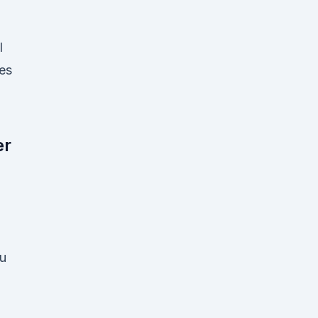
l
 es
er
Du