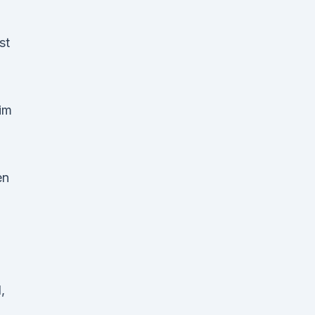
st
im
en
,