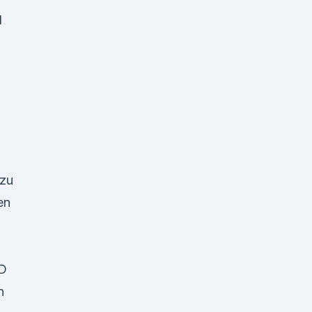
l
 zu
en
BD
n