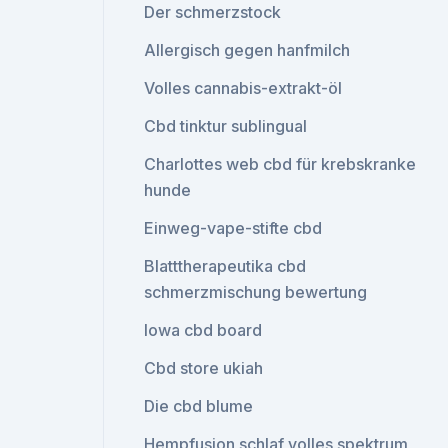
Der schmerzstock
Allergisch gegen hanfmilch
Volles cannabis-extrakt-öl
Cbd tinktur sublingual
Charlottes web cbd für krebskranke
hunde
Einweg-vape-stifte cbd
Blatttherapeutika cbd
schmerzmischung bewertung
Iowa cbd board
Cbd store ukiah
Die cbd blume
Hempfusion schlaf volles spektrum