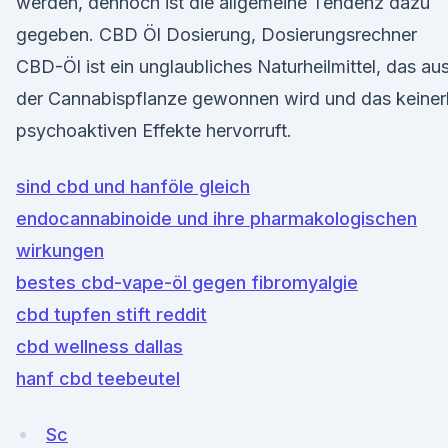
werden, dennoch ist die allgemeine Tendenz dazu
gegeben. CBD Öl Dosierung, Dosierungsrechner
CBD-Öl ist ein unglaubliches Naturheilmittel, das au
der Cannabispflanze gewonnen wird und das keinerl
psychoaktiven Effekte hervorruft.
sind cbd und hanföle gleich
endocannabinoide und ihre pharmakologischen
wirkungen
bestes cbd-vape-öl gegen fibromyalgie
cbd tupfen stift reddit
cbd wellness dallas
hanf cbd teebeutel
Sc